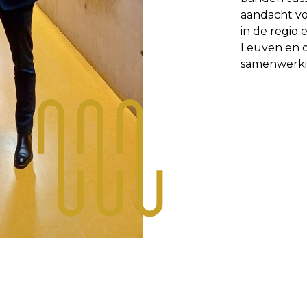
aandacht v
in de regio
Leuven en d
samenwerki