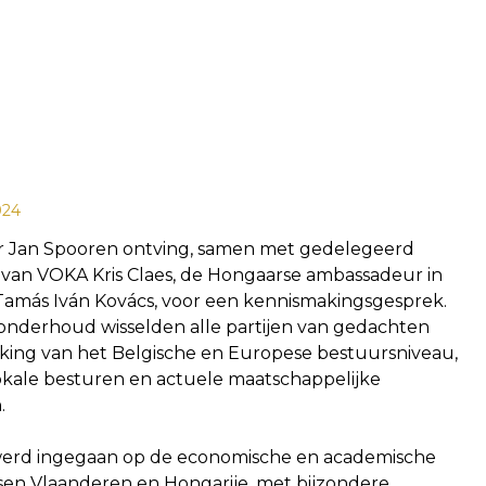
024
 Jan Spooren ontving, samen met gedelegeerd
van VOKA Kris Claes, de Hongaarse ambassadeur in
. Tamás Iván Kovács, voor een kennismakingsgesprek.
 onderhoud wisselden alle partijen van gedachten
king van het Belgische en Europese bestuursniveau,
lokale besturen en actuele maatschappelijke
.
werd ingegaan op de economische en academische
en Vlaanderen en Hongarije, met bijzondere