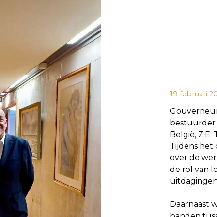
19 februari 2
Gouverneur
bestuurder 
België, Z.E
Tijdens het
over de wer
de rol van 
uitdagingen
Daarnaast 
banden tuss