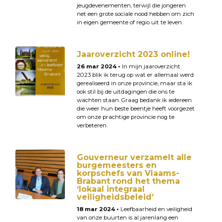
jeugdevenementen, terwijl die jongeren
net een grote sociale nood hebben om zich
in eigen gemeente of regio uit te leven.
Jaaroverzicht 2023 online!
26 mar 2024 •
In mijn jaaroverzicht
2023 blik ik terug op wat er allemaal werd
gerealiseerd in onze provincie, maar sta ik
ook stil bij de uitdagingen die ons te
wachten staan. Graag bedank ik iedereen
die weer hun beste beentje heeft voorgezet
om onze prachtige provincie nog te
verbeteren.
Gouverneur verzamelt alle
burgemeesters en
korpschefs van Vlaams-
Brabant rond het thema
‘lokaal integraal
veiligheidsbeleid’
18 mar 2024 •
Leefbaarheid en veiligheid
van onze buurten is al jarenlang een