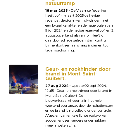
natuurramp
18 mar 2025 •
De Vlaamse Regering
heeft op 14 maart 2025 de hevige
regenval, de storm- en rukwinden met
een lokaal karakter en de hagelbuien van
9 juli 2024 en de hevige regenval op 1 en 2
augustus erkend als ramp. Heeft u
daardoor schade geleden, dan kunt u
binnenkort een aanvraag indienen tot
tegemoetkoming.
Geur- en rookhinder door
brand in Mont-Saint-
Guibert.
27 aug 2024 •
Update 02 sept 2024,
12u15 - Geur- en rookhinder door brand in
Mont-Saint-Guibert De
bluswerkzaamheden zijn het hele
weekend voortgezet door de hulpdiensten
en de brand is nu volledig onder controle.
Afgezien van enkele lichte rookwolken
zouden er geen verdere ongemakken
meer moeten zijn.