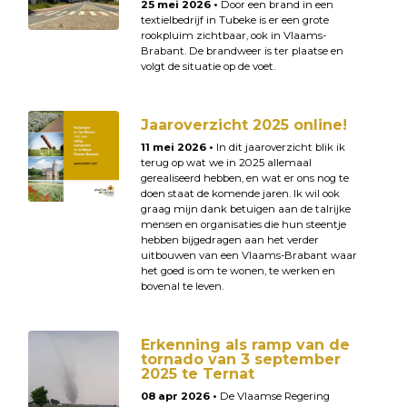
25 mei 2026 •
Door een brand in een
textielbedrijf in Tubeke is er een grote
rookpluim zichtbaar, ook in Vlaams-
Brabant. De brandweer is ter plaatse en
volgt de situatie op de voet.
Jaaroverzicht 2025 online!
11 mei 2026 •
In dit jaaroverzicht blik ik
terug op wat we in 2025 allemaal
gerealiseerd hebben, en wat er ons nog te
doen staat de komende jaren. Ik wil ook
graag mijn dank betuigen aan de talrijke
mensen en organisaties die hun steentje
hebben bijgedragen aan het verder
uitbouwen van een Vlaams-Brabant waar
het goed is om te wonen, te werken en
bovenal te leven.
Erkenning als ramp van de
tornado van 3 september
2025 te Ternat
08 apr 2026 •
De Vlaamse Regering