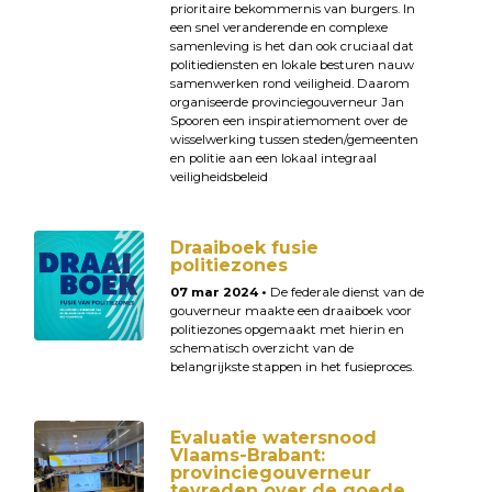
prioritaire bekommernis van burgers. In
een snel veranderende en complexe
samenleving is het dan ook cruciaal dat
politiediensten en lokale besturen nauw
samenwerken rond veiligheid. Daarom
organiseerde provinciegouverneur Jan
Spooren een inspiratiemoment over de
wisselwerking tussen steden/gemeenten
en politie aan een lokaal integraal
veiligheidsbeleid
Draaiboek fusie
politiezones
07 mar 2024 •
De federale dienst van de
gouverneur maakte een draaiboek voor
politiezones opgemaakt met hierin en
schematisch overzicht van de
belangrijkste stappen in het fusieproces.
Evaluatie watersnood
Vlaams-Brabant:
provinciegouverneur
tevreden over de goede