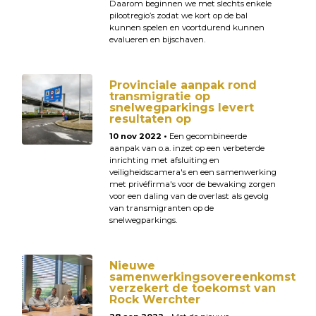
Daarom beginnen we met slechts enkele
pilootregio’s zodat we kort op de bal
kunnen spelen en voortdurend kunnen
evalueren en bijschaven.
Provinciale aanpak rond
transmigratie op
snelwegparkings levert
resultaten op
10 nov 2022 •
Een gecombineerde
aanpak van o.a. inzet op een verbeterde
inrichting met afsluiting en
veiligheidscamera's en een samenwerking
met privéfirma's voor de bewaking zorgen
voor een daling van de overlast als gevolg
van transmigranten op de
snelwegparkings.
Nieuwe
samenwerkingsovereenkomst
verzekert de toekomst van
Rock Werchter