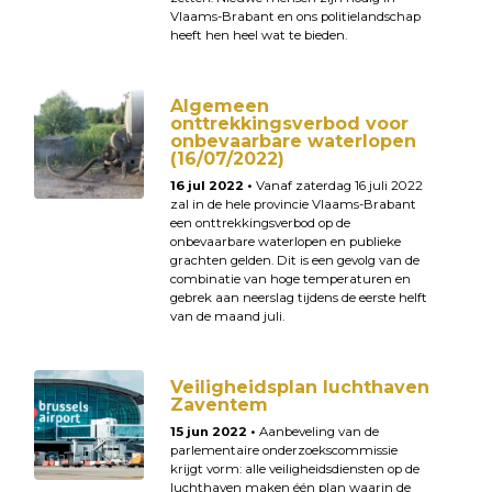
Vlaams-Brabant en ons politielandschap
heeft hen heel wat te bieden.
Algemeen
onttrekkingsverbod voor
onbevaarbare waterlopen
(16/07/2022)
16 jul 2022 •
Vanaf zaterdag 16 juli 2022
zal in de hele provincie Vlaams-Brabant
een onttrekkingsverbod op de
onbevaarbare waterlopen en publieke
grachten gelden. Dit is een gevolg van de
combinatie van hoge temperaturen en
gebrek aan neerslag tijdens de eerste helft
van de maand juli.
Veiligheidsplan luchthaven
Zaventem
15 jun 2022 •
Aanbeveling van de
parlementaire onderzoekscommissie
krijgt vorm: alle veiligheidsdiensten op de
luchthaven maken één plan waarin de