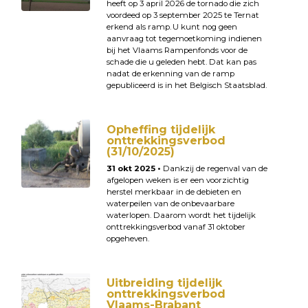
heeft op 3 april 2026 de tornado die zich
voordeed op 3 september 2025 te Ternat
erkend als ramp. U kunt nog geen
aanvraag tot tegemoetkoming indienen
bij het Vlaams Rampenfonds voor de
schade die u geleden hebt. Dat kan pas
nadat de erkenning van de ramp
gepubliceerd is in het Belgisch Staatsblad.
Opheffing tijdelijk
onttrekkingsverbod
(31/10/2025)
31 okt 2025 •
Dankzij de regenval van de
afgelopen weken is er een voorzichtig
herstel merkbaar in de debieten en
waterpeilen van de onbevaarbare
waterlopen. Daarom wordt het tijdelijk
onttrekkingsverbod vanaf 31 oktober
opgeheven.
Uitbreiding tijdelijk
onttrekkingsverbod
Vlaams-Brabant