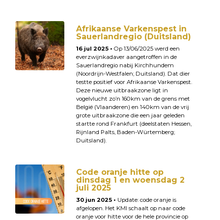
Afrikaanse Varkenspest in
Sauerlandregio (Duitsland)
16 jul 2025 •
Op 13/06/2025 werd een
everzwijnkadaver aangetroffen in de
Sauerlandregio nabij Kirchhundem
(Noordrijn-Westfalen; Duitsland). Dat dier
testte positief voor Afrikaanse Varkenspest.
Deze nieuwe uitbraakzone ligt in
vogelvlucht zo’n 160km van de grens met
België (Vlaanderen) en 140km van de vrij
grote uitbraakzone die een jaar geleden
startte rond Frankfurt (deelstaten Hessen,
Rijnland Palts, Baden-Würtemberg;
Duitsland).
Code oranje hitte op
dinsdag 1 en woensdag 2
juli 2025
30 jun 2025 •
Update: code oranje is
afgelopen. Het KMI schaalt op naar code
oranje voor hitte voor de hele provincie op