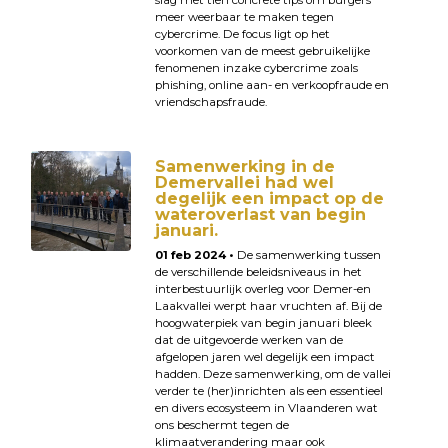
slag met tien concrete tips om burgers
meer weerbaar te maken tegen
cybercrime. De focus ligt op het
voorkomen van de meest gebruikelijke
fenomenen inzake cybercrime zoals
phishing, online aan- en verkoopfraude en
vriendschapsfraude.
Samenwerking in de
Demervallei had wel
degelijk een impact op de
wateroverlast van begin
januari.
01 feb 2024 •
De samenwerking tussen
de verschillende beleidsniveaus in het
interbestuurlijk overleg voor Demer-en
Laakvallei werpt haar vruchten af. Bij de
hoogwaterpiek van begin januari bleek
dat de uitgevoerde werken van de
afgelopen jaren wel degelijk een impact
hadden. Deze samenwerking, om de vallei
verder te (her)inrichten als een essentieel
en divers ecosysteem in Vlaanderen wat
ons beschermt tegen de
klimaatverandering maar ook