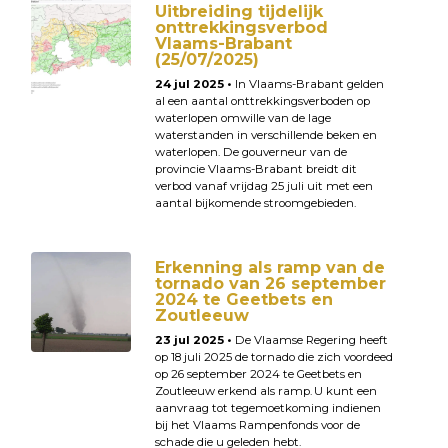
Uitbreiding tijdelijk
onttrekkingsverbod
Vlaams-Brabant
(25/07/2025)
24 jul 2025 •
In Vlaams-Brabant gelden
al een aantal onttrekkingsverboden op
waterlopen omwille van de lage
waterstanden in verschillende beken en
waterlopen. De gouverneur van de
provincie Vlaams-Brabant breidt dit
verbod vanaf vrijdag 25 juli uit met een
aantal bijkomende stroomgebieden.
Erkenning als ramp van de
tornado van 26 september
2024 te Geetbets en
Zoutleeuw
23 jul 2025 •
De Vlaamse Regering heeft
op 18 juli 2025 de tornado die zich voordeed
op 26 september 2024 te Geetbets en
Zoutleeuw erkend als ramp. U kunt een
aanvraag tot tegemoetkoming indienen
bij het Vlaams Rampenfonds voor de
schade die u geleden hebt.