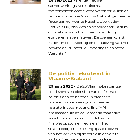
28 sep 2022 •
Met de nieuwe
samenwerkingsovereenkomst
‘evenementenlocatie Rock Werchter’ willen de
partners provincie Vlaams-Brabant, gemeente
Rotselaar, gemeente Haacht, Live Nation
Festivals NV, vzw Altsien en Werchter Park bv
de positieve structurele samenwerking
evalueren en vernieuwen. De overeenkomst
kadert in de uitvoering en de naleving van het
provinciaal ruimtelijk uitvoeringsplan ‘Rock
Werchter’.
De politie rekruteert in
Vlaams-Brabant
29 aug 2022 •
De 23 Vlaams-Brabantse
politiezones en diensten van de federale
politie slaan de handen in elkaar en
lanceren samen een grootscheepse
rekruteringscampagne. Er zijn 16
ambassadeurs en de komende maanden
verschijnen er onder meer foto’s en
filmpjes op sociale media en in het
straatbeeld, om de belangrijkste troeven
van het werken bij de politie in de verf te
zetten. Nieuwe mensen zijn nodig in