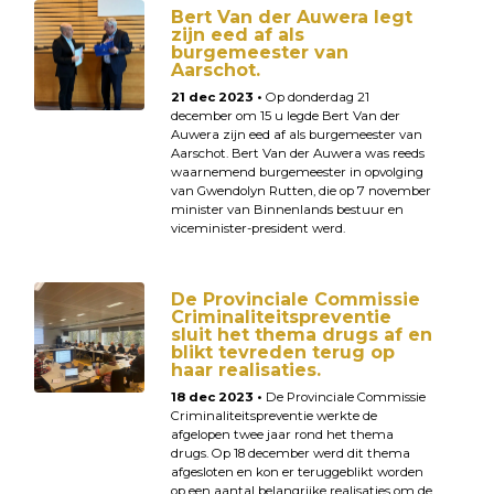
Bert Van der Auwera legt
zijn eed af als
burgemeester van
Aarschot.
21 dec 2023 •
Op donderdag 21
december om 15 u legde Bert Van der
Auwera zijn eed af als burgemeester van
Aarschot. Bert Van der Auwera was reeds
waarnemend burgemeester in opvolging
van Gwendolyn Rutten, die op 7 november
minister van Binnenlands bestuur en
viceminister-president werd.
De Provinciale Commissie
Criminaliteitspreventie
sluit het thema drugs af en
blikt tevreden terug op
haar realisaties.
18 dec 2023 •
De Provinciale Commissie
Criminaliteitspreventie werkte de
afgelopen twee jaar rond het thema
drugs. Op 18 december werd dit thema
afgesloten en kon er teruggeblikt worden
op een aantal belangrijke realisaties om de