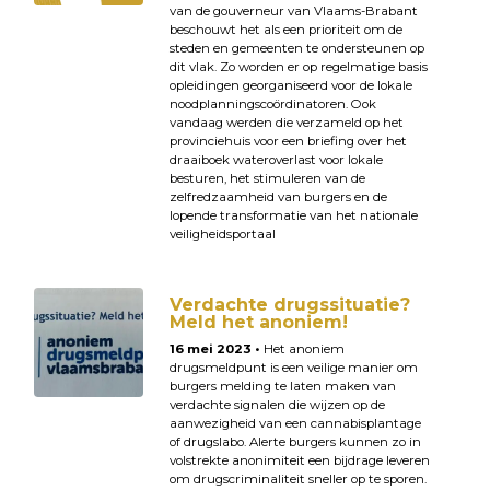
van de gouverneur van Vlaams-Brabant
beschouwt het als een prioriteit om de
steden en gemeenten te ondersteunen op
dit vlak. Zo worden er op regelmatige basis
opleidingen georganiseerd voor de lokale
noodplanningscoördinatoren. Ook
vandaag werden die verzameld op het
provinciehuis voor een briefing over het
draaiboek wateroverlast voor lokale
besturen, het stimuleren van de
zelfredzaamheid van burgers en de
lopende transformatie van het nationale
veiligheidsportaal
Verdachte drugssituatie?
Meld het anoniem!
16 mei 2023 •
Het anoniem
drugsmeldpunt is een veilige manier om
burgers melding te laten maken van
verdachte signalen die wijzen op de
aanwezigheid van een cannabisplantage
of drugslabo. Alerte burgers kunnen zo in
volstrekte anonimiteit een bijdrage leveren
om drugscriminaliteit sneller op te sporen.