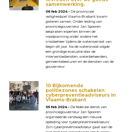
samenwerking.
06 feb 2024 •
De provinciale
veiligheidscel Vlaams-Brabant kwam
gisteren samen. Onder leiding van
provinciegouverneur Jan Spooren
bespraken experten binnen de
noodplanning onder andere het
crisisbeheer tijdens de wateroverlast van
begin dit jaar. Na de watersnood volgde
een grondige evaluatie door de
interventiediensten, waterbeheerders,
gemeentebesturen en de diensten van de
gouverneur.
10 Bijkomende
politiezones schakelen
cyberpreventieadviseurs in
Vlaams-Brabant
05 feb 2024 •
De federale dienst van
provinciegouverneur Jan Spooren
organiseerde vandaag een nieuwe
opleiding voor ‘cyberpreventieadviseurs’.
Zo’n cyberpreventieadviseur gaat aan de