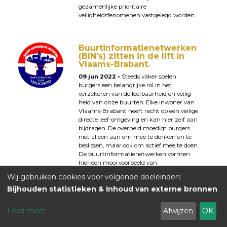
gezamenlijke prioritaire
veiligheidsfenomenen vastgelegd worden
Buurtinformatienetwerken
(BIN's) zitten in de lift in
Vlaams-Brabant.
09 jun 2022 •
Steeds vaker spelen
burgers een belangrijke rol in het
verzekeren van de leefbaarheid en veilig-
heid van onze buurten. Elke inwoner van
Vlaams-Brabant heeft recht op een veilige
directe leef-omgeving en kan hier zelf aan
bijdragen. De overheid moedigt burgers
niet alleen aan om mee te denken en te
beslissen, maar ook om actief mee te doen.
De buurtinformatienetwerken vormen
hier een mooi voorbeeld van
Wij gebruiken cookies voor volgende doeleinden:
Bijhouden statistieken & Inhoud van externe bronnen
.
ANB kondigt code oranje
af voor Vlaams-Brabant
Lees meer
Afwijzen
OK
(12/05/2022)
12 mei 2022 •
Update: code oranje is