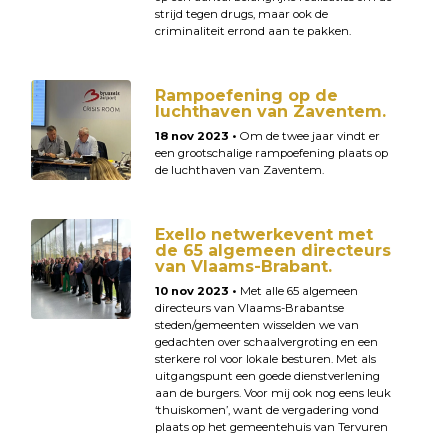
strijd tegen drugs, maar ook de
criminaliteit errond aan te pakken.
Rampoefening op de
luchthaven van Zaventem.
18 nov 2023 •
Om de twee jaar vindt er
een grootschalige rampoefening plaats op
de luchthaven van Zaventem.
Exello netwerkevent met
de 65 algemeen directeurs
van Vlaams-Brabant.
10 nov 2023 •
Met alle 65 algemeen
directeurs van Vlaams-Brabantse
steden/gemeenten wisselden we van
gedachten over schaalvergroting en een
sterkere rol voor lokale besturen. Met als
uitgangspunt een goede dienstverlening
aan de burgers. Voor mij ook nog eens leuk
‘thuiskomen’, want de vergadering vond
plaats op het gemeentehuis van Tervuren