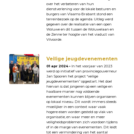
over het verbeteren van hun
dienstverlening voor de lokale besturen en
burgers van Vlaams-Brabant stond een
terreinbezoek op de agenda. Uitleg werd
gegeven over de realisatie van een open
Woluwe en dit tussen de Woluwelaan en
de Zenne ter hoogte van het viaduct van
Vilvoorde.
Veilige jeugdevenementen
01 apr 2024 •
In het voorjaar van 2023
werd op initiatief van provinciegouverneur
Jan Spooren het project “veilige
jeugdevenementen” opgestart. Het doel
hiervan is dat jongeren op een veilige en
haalbare manier nog voldoende
evenementen kunnen blijven organiseren
op lokaal niveau. Dit wordt immers steeds
moeilijker in een context waar vaak
hogere eisen worden gesteld op vlak van
organisatie, en waar meer en meer
veiligheidsproblemen zich voordoen tijdens
of in de marge van evenementen. Dit leidt
tot een vermindering van het aantal