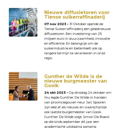
Nieuwe diffusietoren voor
Tiense suikerraffinaderij
07 nov 2023 •
31 Oktober opende de
Tiense Suikerraffinaderij een gloednieuwe
diffusietoren. Een investering van 25
miljoen euro in duurzaamheid, innovatie
en efficiëntie. En belangrijk om de
suikerindustrie en bietenteelt ook op
langere termijn te verankeren in onze
regio.
Gunther de Wilde is de
nieuwe burgmeester van
Gooik
24 okt 2023 •
Op dinsdag 24 oktober om
14u legde Gunther De Wilde in handen
van provinciegouver-neur Jan Spooren
zijn eed af als nieuwe, en waarschijnlijk
ook laatste burgemeester van Gooik.
Gunther De Wilde volgt Simon De Boeck
op die sinds september dit jaar een
academische uitdaging aanging