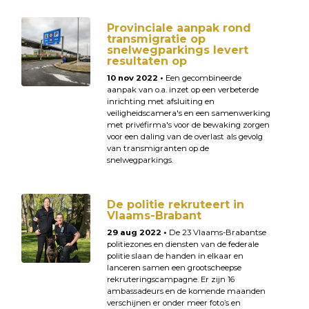
Provinciale aanpak rond
transmigratie op
snelwegparkings levert
resultaten op
10 nov 2022 •
Een gecombineerde
aanpak van o.a. inzet op een verbeterde
inrichting met afsluiting en
veiligheidscamera's en een samenwerking
met privéfirma's voor de bewaking zorgen
voor een daling van de overlast als gevolg
van transmigranten op de
snelwegparkings.
De politie rekruteert in
Vlaams-Brabant
29 aug 2022 •
De 23 Vlaams-Brabantse
politiezones en diensten van de federale
politie slaan de handen in elkaar en
lanceren samen een grootscheepse
rekruteringscampagne. Er zijn 16
ambassadeurs en de komende maanden
verschijnen er onder meer foto’s en