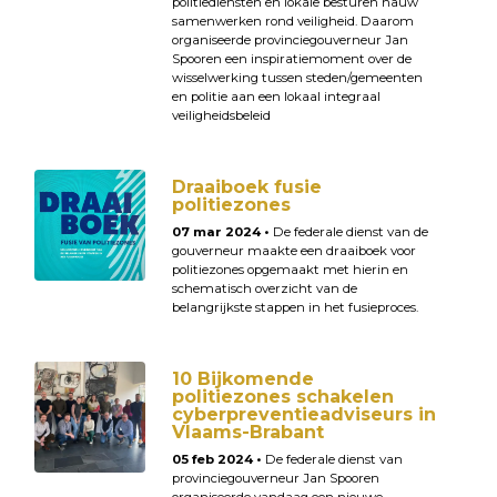
politiediensten en lokale besturen nauw
samenwerken rond veiligheid. Daarom
organiseerde provinciegouverneur Jan
Spooren een inspiratiemoment over de
wisselwerking tussen steden/gemeenten
en politie aan een lokaal integraal
veiligheidsbeleid
Draaiboek fusie
politiezones
07 mar 2024 •
De federale dienst van de
gouverneur maakte een draaiboek voor
politiezones opgemaakt met hierin en
schematisch overzicht van de
belangrijkste stappen in het fusieproces.
10 Bijkomende
politiezones schakelen
cyberpreventieadviseurs in
Vlaams-Brabant
05 feb 2024 •
De federale dienst van
provinciegouverneur Jan Spooren