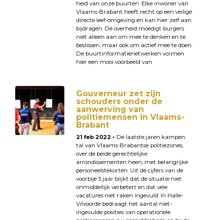
heid van onze buurten. Elke inwoner van
Vlaams-Brabant heeft recht op een veilige
directe leef-omgeving en kan hier zelf aan
bijdragen. De overheid moedigt burgers
niet alleen aan om mee te denken en te
beslissen, maar ook om actief mee te doen.
De buurtinformatienetwerken vormen
hier een mooi voorbeeld van
Gouverneur zet zijn
schouders onder de
aanwerving van
politiemensen in Vlaams-
Brabant
21 feb 2022 •
De laatste jaren kampen
tal van Vlaams-Brabantse politiezones,
over de beide gerechtelijke
arrondissementen heen, met belangrijke
personeelstekorten. Uit de cijfers van de
voorbije 5 jaar blijkt dat de situatie niet
onmiddellijk verbetert en dat vele
vacatures niet raken ingevuld. In Halle-
Vilvoorde bedraagt het aantal niet-
ingevulde posities van operationele