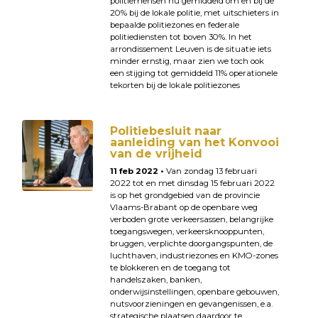
politiemensen nu gemiddeld om en bij de
20% bij de lokale politie, met uitschieters in
bepaalde politiezones en federale
politiediensten tot boven 30%. In het
arrondissement Leuven is de situatie iets
minder ernstig, maar zien we toch ook
een stijging tot gemiddeld 11% operationele
tekorten bij de lokale politiezones
Politiebesluit naar
aanleiding van het Konvooi
van de vrijheid
11 feb 2022 •
Van zondag 13 februari
2022 tot en met dinsdag 15 februari 2022
is op het grondgebied van de provincie
Vlaams-Brabant op de openbare weg
verboden grote verkeersassen, belangrijke
toegangswegen, verkeersknooppunten,
bruggen, verplichte doorgangspunten, de
luchthaven, industriezones en KMO-zones
te blokkeren en de toegang tot
handelszaken, banken,
onderwijsinstellingen, openbare gebouwen,
nutsvoorzieningen en gevangenissen, e.a.
strategische plaatsen daardoor te