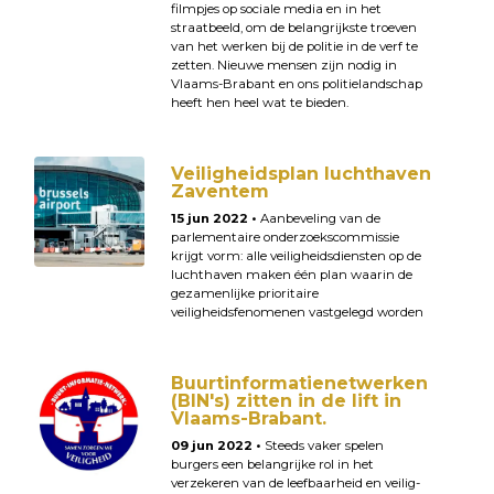
filmpjes op sociale media en in het
straatbeeld, om de belangrijkste troeven
van het werken bij de politie in de verf te
zetten. Nieuwe mensen zijn nodig in
Vlaams-Brabant en ons politielandschap
heeft hen heel wat te bieden.
Veiligheidsplan luchthaven
Zaventem
15 jun 2022 •
Aanbeveling van de
parlementaire onderzoekscommissie
krijgt vorm: alle veiligheidsdiensten op de
luchthaven maken één plan waarin de
gezamenlijke prioritaire
veiligheidsfenomenen vastgelegd worden
Buurtinformatienetwerken
(BIN's) zitten in de lift in
Vlaams-Brabant.
09 jun 2022 •
Steeds vaker spelen
burgers een belangrijke rol in het
verzekeren van de leefbaarheid en veilig-