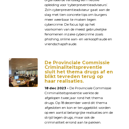
organiseerde vandaag een nieuwe
opleiding voor ‘cyberpreventieadviseurs’.
Zo’n cyberpreventieadviseur gaat aan de
slag met tien concrete tips om burgers
meer weerbaar te maken tegen
cybercrime. De focus ligt op het
voorkomen van de meest gebruikelijke
fenomenen inzake cybercrime zoals
phishing, online aan- en verkoopfraude en
vriendschapsfraude.
De Provinciale Commissie
Criminaliteitspreventie
sluit het thema drugs af en
blikt tevreden terug op
haar realisaties.
18 dec 2023 •
De Provinciale Commissie
Criminaliteitspreventie werkte de
afgelopen twee jaar rond het thema
drugs. Op 18 december werd dit thema
afgesloten en kon er teruggeblikt worden
op een aantal belangrijke realisaties om de
strijd tegen drugs, maar ook de
criminaliteit errond aan te pakken.