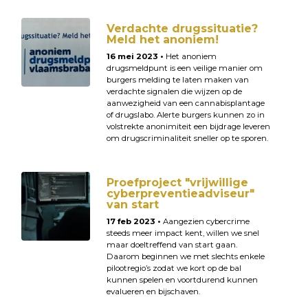
Verdachte drugssituatie?
Meld het anoniem!
16 mei 2023 •
Het anoniem
drugsmeldpunt is een veilige manier om
burgers melding te laten maken van
verdachte signalen die wijzen op de
aanwezigheid van een cannabisplantage
of drugslabo. Alerte burgers kunnen zo in
volstrekte anonimiteit een bijdrage leveren
om drugscriminaliteit sneller op te sporen.
Proefproject "vrijwillige
cyberpreventieadviseur"
van start
17 feb 2023 •
Aangezien cybercrime
steeds meer impact kent, willen we snel
maar doeltreffend van start gaan.
Daarom beginnen we met slechts enkele
pilootregio’s zodat we kort op de bal
kunnen spelen en voortdurend kunnen
evalueren en bijschaven.