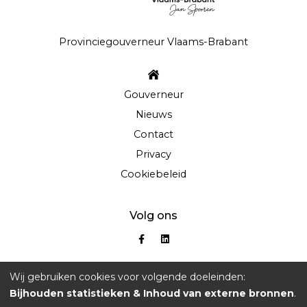
Provinciegouverneur Vlaams-Brabant
Gouverneur
Nieuws
Contact
Privacy
Cookiebeleid
Volg ons
Wij gebruiken cookies voor volgende doeleinden:
Bijhouden statistieken & Inhoud van externe bronnen
.
© Copyright 2026 | Jan Spooren • Provinciegouverneur Vlaams-