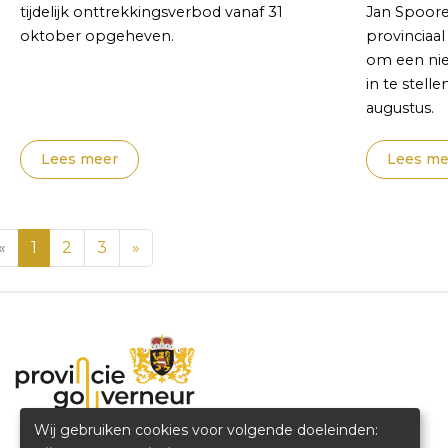
tijdelijk onttrekkingsverbod vanaf 31
Jan Spoore
oktober opgeheven.
provinciaal
om een nieu
in te stell
augustus.
Lees meer
Lees me
«
1
2
3
»
Wij gebruiken cookies voor volgende doeleinden: