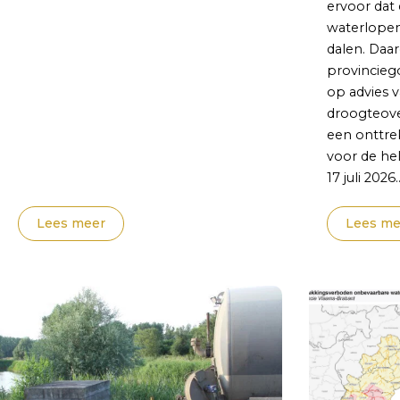
ervoor dat 
waterlopen
dalen. Daa
provincieg
op advies v
droogteover
een onttre
voor de hel
17 juli 2026.
Lees meer
Lees me