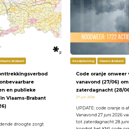
Vlaams-Brabant
Noodplanning
Vlaams-Brabant
 onttrekkingsverbod
Code oranje onweer 
 onbevaarbare
vanavond (27/06) om 
en en publieke
zaterdagnacht (28/0
27 jun 2026
 in Vlaams-Brabant
26)
UPDATE: code oranje is a
Vanavond 27 juni 2026 va
tot zaterdagnacht 28 jun
dende droogte zorgt
kondigt het KMI code ora