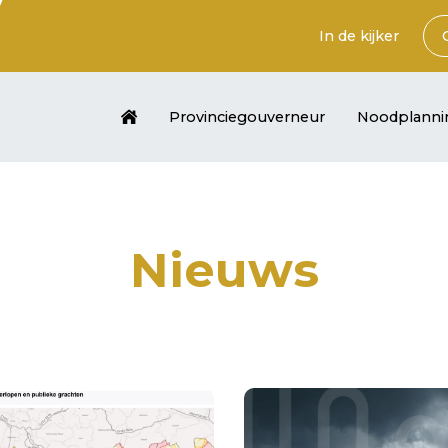
In de kijker
Provinciegouverneur
Noodplanni
Nieuws