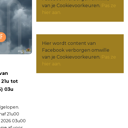
van je Cookievoorkeuren.
Pas ze
hier aan.
Hier wordt content van
Facebook verborgen omwille
van je Cookievoorkeuren.
Pas ze
hier aan.
van
21u tot
6) 03u
fgelopen.
naf 21u00
i 2026 03u00
nje af voor