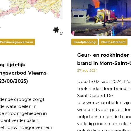
Provinciegouverneur
Noodplanning
Vlaams-Brabant
Geur- en rookhinder
brand in Mont-Saint-
g tijdelijk
27 aug 2024
ingsverbod Vlaams-
23/08/2025)
Update 02 sept 2024, 12u
rookhinder door brand i
Saint-Guibert De
dende droogte zorgt
bluswerkzaamheden zijn 
de waterpeilen in
weekend voortgezet doo
nde stroomgebieden in
hulpdiensten en de brand
bant verder dalen.
volledig onder controle.
ft provinciegouverneur
enkele lichte rookwolke