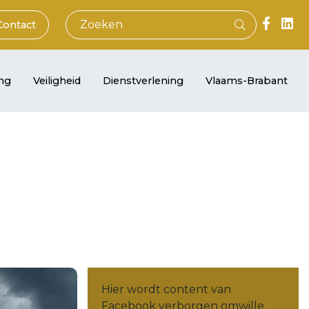
Contact
ng
Veiligheid
Dienstverlening
Vlaams-Brabant
Hier wordt content van
Facebook verborgen omwille