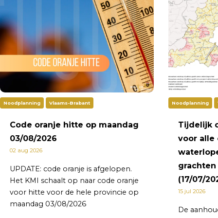
Noodplanning
Vlaams-Brabant
Noodplanning
Code oranje hitte op maandag
Tijdelijk
03/08/2026
voor alle
02 aug 2026
waterlop
grachten
UPDATE: code oranje is afgelopen.
(17/07/20
Het KMI schaalt op naar code oranje
voor hitte voor de hele provincie op
15 jul 2026
maandag 03/08/2026
De aanhou