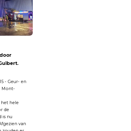
 door
Guibert.
15 - Geur- en
n Mont-
het hele
r de
 is nu
 Afgezien van
n zouden er