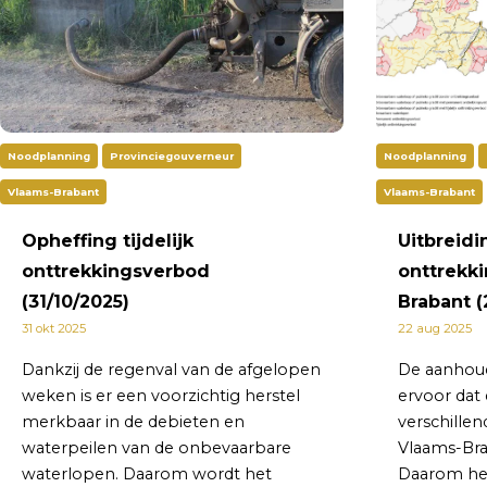
Noodplanning
Provinciegouverneur
Noodplanning
Vlaams-Brabant
Vlaams-Brabant
Opheffing tijdelijk
Uitbreidin
onttrekkingsverbod
onttrekk
(31/10/2025)
Brabant (
31 okt 2025
22 aug 2025
Dankzij de regenval van de afgelopen
De aanhou
weken is er een voorzichtig herstel
ervoor dat 
merkbaar in de debieten en
verschille
waterpeilen van de onbevaarbare
Vlaams-Bra
waterlopen. Daarom wordt het
Daarom hee