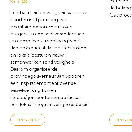
hierin en 
18 mar 2024
de belangr
Leefbaarheid en veiligheid van onze
fusieproce
buurten is al jarenlang een
prioritaire bekommernis van
burgers. In een snel veranderende
en complexe samenleving is het
dan ook cruciaal dat politiediensten
en lokale besturen nauw
samenwerken rond veiligheid.
Daarom organiseerde
provinciegouverneur Jan Spooren
een inspiratiemoment over de
wisselwerking tussen
steden/gemeenten en politie aan
een lokaal integraal veiligheidsbeleid
Lees meer
Lees m