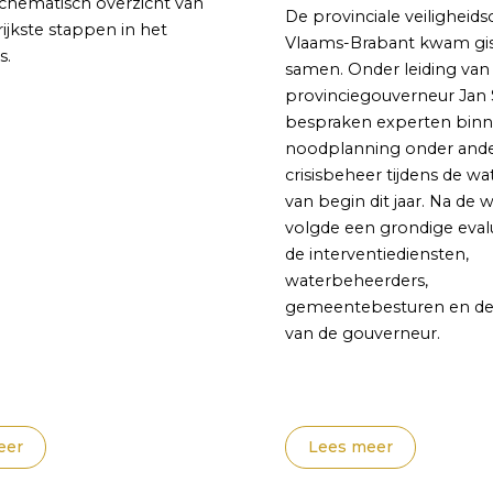
schematisch overzicht van
De provinciale veiligheids
ijkste stappen in het
Vlaams-Brabant kwam gi
s.
samen. Onder leiding van
provinciegouverneur Jan
bespraken experten binn
noodplanning onder ande
crisisbeheer tijdens de wa
van begin dit jaar. Na de
volgde een grondige eval
de interventiediensten,
waterbeheerders,
gemeentebesturen en de
van de gouverneur.
eer
Lees meer