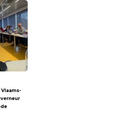
 Vlaams-
uverneur
ede