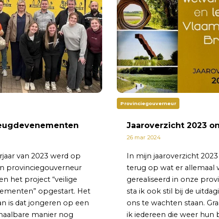
Provinciegouverneur
 jeugdevenementen
Jaaroverzicht 2023 on
26 mar 2024
rjaar van 2023 werd op
In mijn jaaroverzicht 2023 
 van provinciegouverneur
terug op wat er allemaal
n het project “veilige
gerealiseerd in onze prov
ementen” opgestart. Het
sta ik ook stil bij de uitda
an is dat jongeren op een
ons te wachten staan. Gr
 haalbare manier nog
ik iedereen die weer hun 