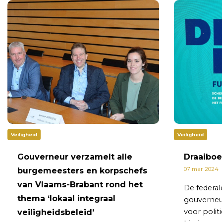
Veiligheid
Veiligheid
Gouverneur verzamelt alle
Draaiboe
07 mar 2024
burgemeesters en korpschefs
van Vlaams-Brabant rond het
De federal
thema ‘lokaal integraal
gouverneu
voor poli
veiligheidsbeleid’