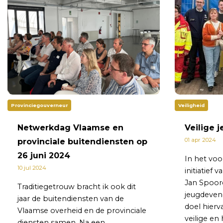
Provinciegouverneur
Veiligheid
Netwerkdag Vlaamse en
Veilige
01 apr 2024
provinciale buitendiensten op
26 juni 2024
In het voo
10 jul 2024
initiatief
Jan Spoore
Traditiegetrouw bracht ik ook dit
jeugdeven
jaar de buitendiensten van de
doel hierv
Vlaamse overheid en de provinciale
veilige en
diensten samen. Na een