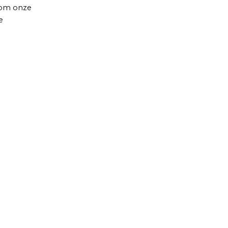
 om onze
e