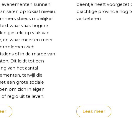
e evenementen kunnen
beentje heeft voorgezet
ganiseren op lokaal niveau.
prachtige provincie nog t
immers steeds moeilijker
verbeteren.
ntext waar vaak hogere
en gesteld op vlak van
ie, en waar meer en meer
dsproblemen zich
ijdens of in de marge van
n. Dit leidt tot een
ng van het aantal
menten, terwijl die
et een grote sociale
en om zich in eigen
f regio uit te leven.
eer
Lees meer