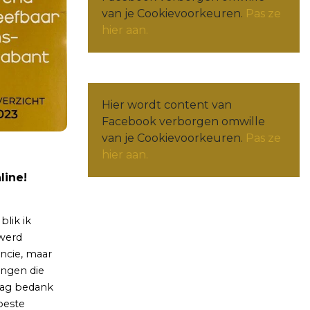
van je Cookievoorkeuren.
Pas ze
hier aan.
Hier wordt content van
Facebook verborgen omwille
van je Cookievoorkeuren.
Pas ze
hier aan.
line!
blik ik
 werd
incie, maar
gingen die
aag bedank
beste