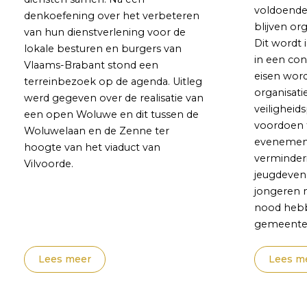
voldoend
denkoefening over het verbeteren
blijven or
van hun dienstverlening voor de
Dit wordt 
lokale besturen en burgers van
in een co
Vlaams-Brabant stond een
eisen word
terreinbezoek op de agenda. Uitleg
organisat
werd gegeven over de realisatie van
veilighei
een open Woluwe en dit tussen de
voordoen t
Woluwelaan en de Zenne ter
evenemente
hoogte van het viaduct van
verminderi
Vilvoorde.
jeugdevene
jongeren n
nood hebb
gemeente o
Lees meer
Lees m