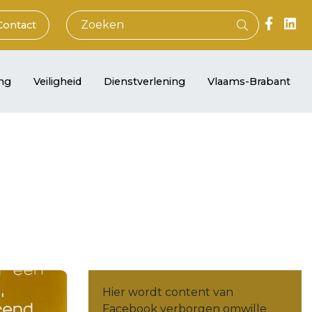
Contact
ng
Veiligheid
Dienstverlening
Vlaams-Brabant
Hier wordt content van
Facebook verborgen omwille