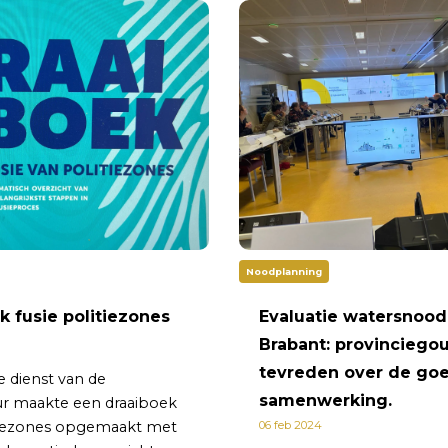
Noodplanning
k fusie politiezones
Evaluatie watersnood
Brabant: provinciego
tevreden over de go
e dienst van de
samenwerking.
r maakte een draaiboek
tiezones opgemaakt met
06 feb 2024