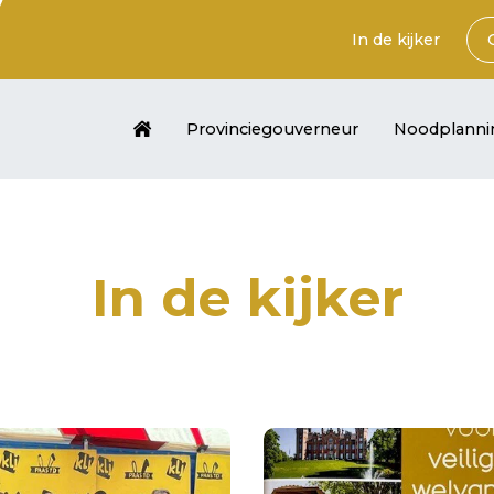
In de kijker
Provinciegouverneur
Noodplanni
In de kijker