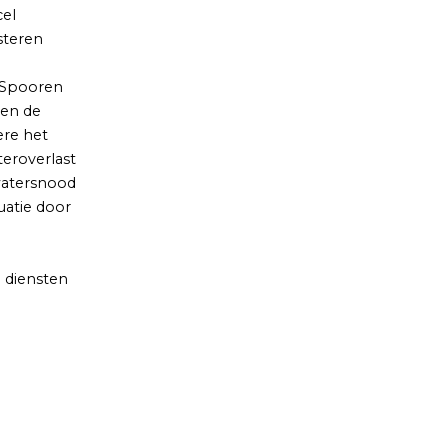
cel
steren
 Spooren
en de
re het
teroverlast
 watersnood
uatie door
 diensten